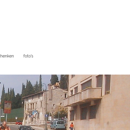
henken
foto’s