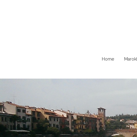
Naar
Home
Marok
de
content