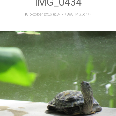
IMG_0434
18 oktober 2016
5184 × 3888
IMG_0434