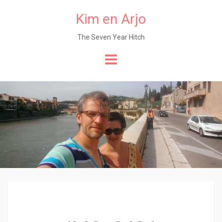
Kim en Arjo
The Seven Year Hitch
Naar
de
content