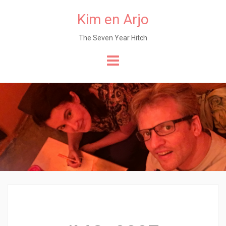
Kim en Arjo
The Seven Year Hitch
Naar
de
content