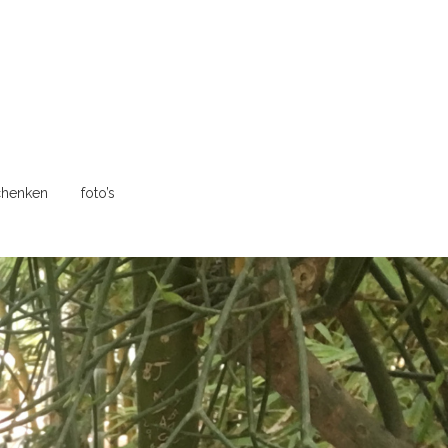
henken
foto’s