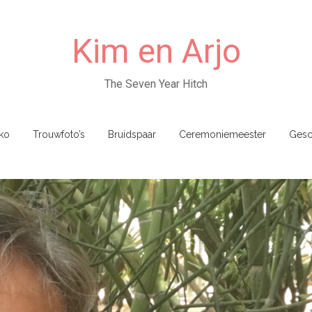
Kim en Arjo
The Seven Year Hitch
ko
Trouwfoto’s
Bruidspaar
Ceremoniemeester
Gesc