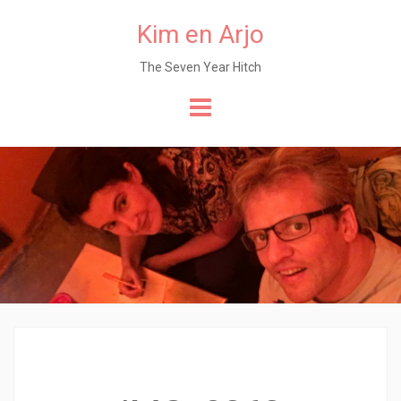
Kim en Arjo
The Seven Year Hitch
Naar
de
content