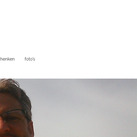
henken
foto’s