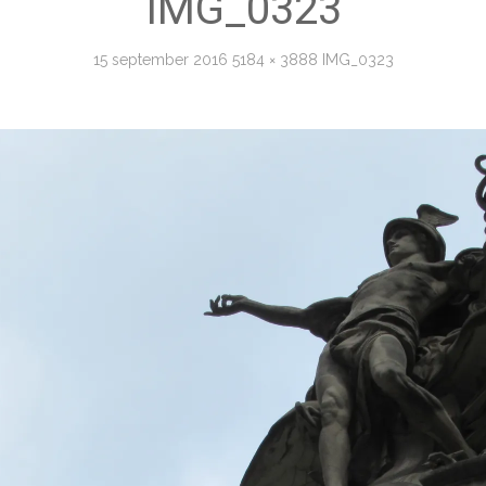
IMG_0323
15 september 2016
5184 × 3888
IMG_0323