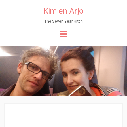
Kim en Arjo
The Seven Year Hitch
Naar
de
content