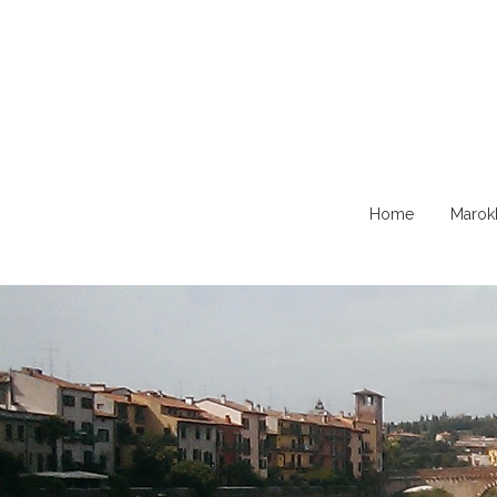
Naar
Home
Marok
de
content