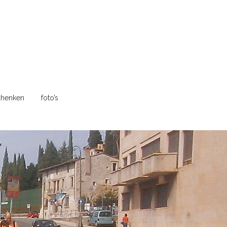
henken
foto’s