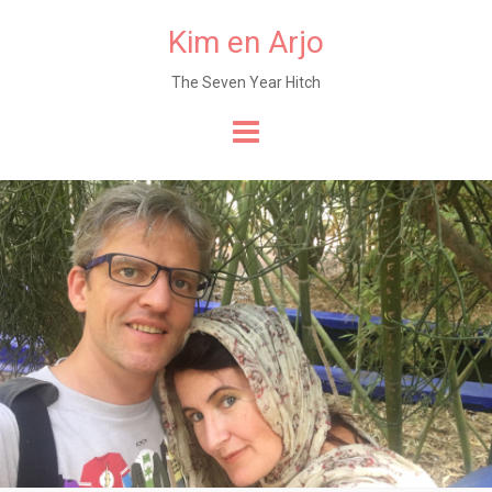
Kim en Arjo
The Seven Year Hitch
Naar
de
content