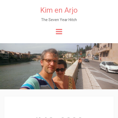
Kim en Arjo
The Seven Year Hitch
Naar
de
content