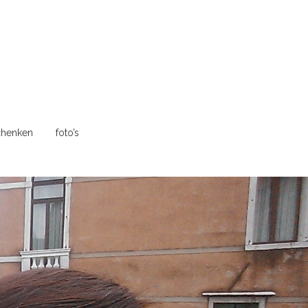
henken
foto’s