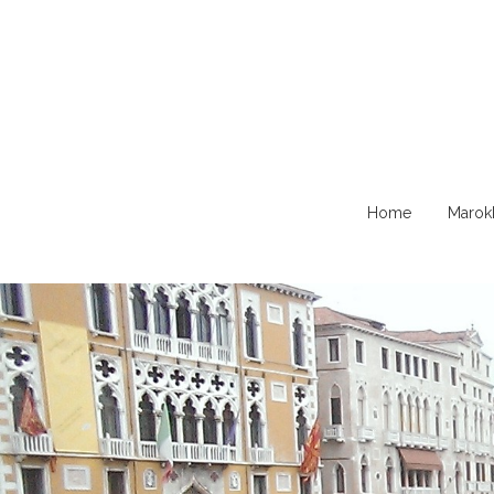
Naar
Home
Marok
de
content