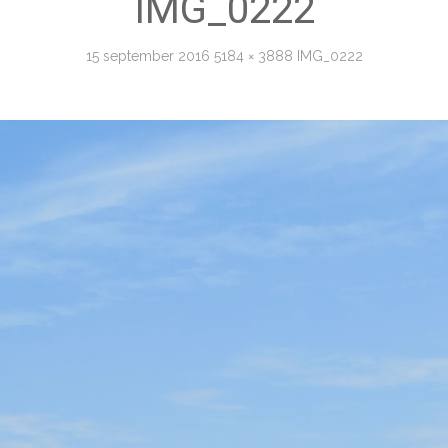
IMG_0222
15 september 2016
5184 × 3888
IMG_0222