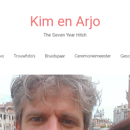
Kim en Arjo
The Seven Year Hitch
ko
Trouwfoto’s
Bruidspaar
Ceremoniemeester
Gesc