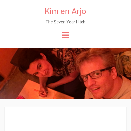
Kim en Arjo
The Seven Year Hitch
Naar
de
content