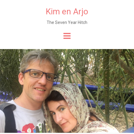
Kim en Arjo
The Seven Year Hitch
Naar
de
content