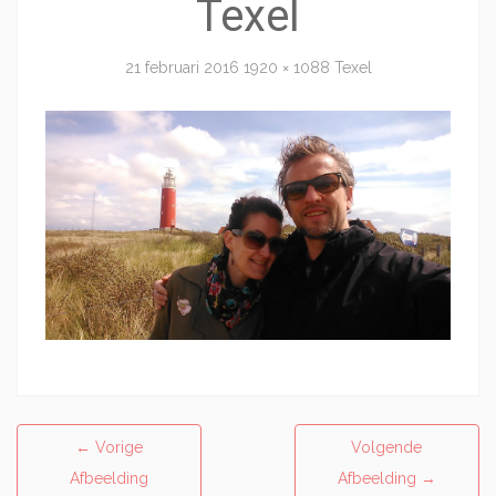
Texel
21 februari 2016
1920 × 1088
Texel
←
Vorige
Volgende
Afbeelding
Afbeelding
→