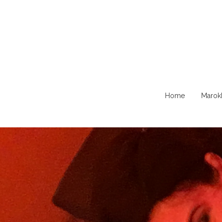
Naar
Home
Marok
de
content