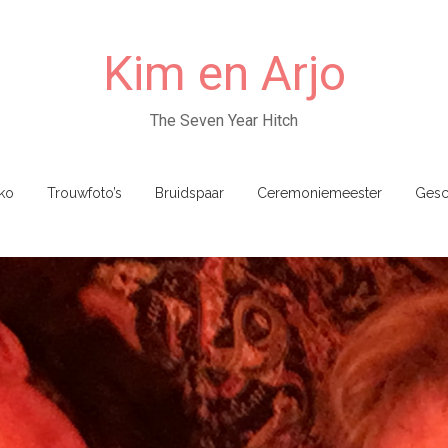
Kim en Arjo
The Seven Year Hitch
ko
Trouwfoto’s
Bruidspaar
Ceremoniemeester
Gesc