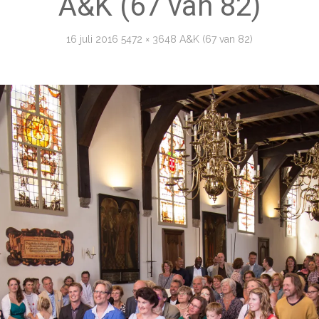
A&K (67 van 82)
16 juli 2016
5472 × 3648
A&K (67 van 82)