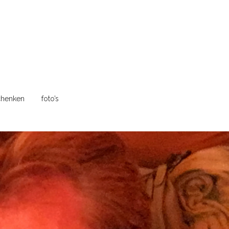
henken
foto’s