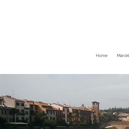
Naar
Home
Marok
de
content