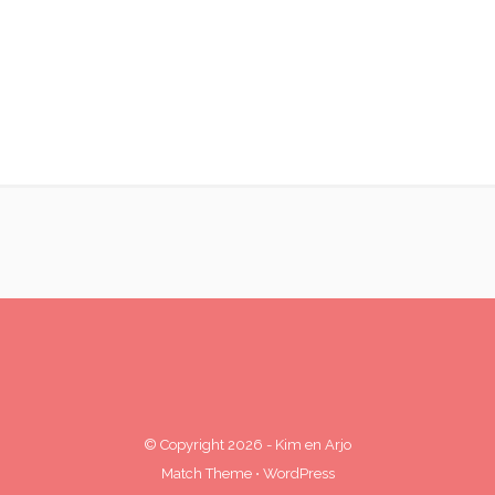
© Copyright 2026
-
Kim en Arjo
Match Theme
⋅
WordPress