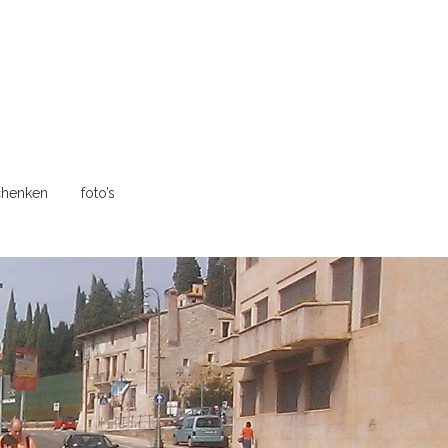
henken
foto’s