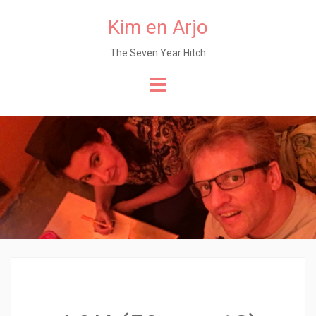
Kim en Arjo
The Seven Year Hitch
Naar
de
content