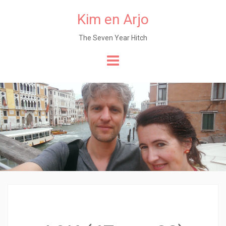
Kim en Arjo
The Seven Year Hitch
Naar
de
content