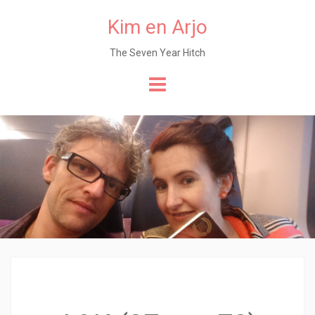
Kim en Arjo
The Seven Year Hitch
Naar
de
content