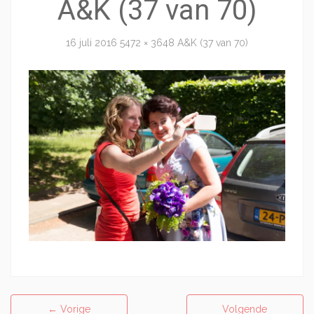
A&K (37 van 70)
16 juli 2016
5472 × 3648
A&K (37 van 70)
←
Vorige
Volgende