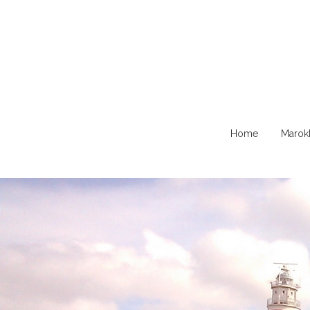
Naar
Home
Marok
de
content