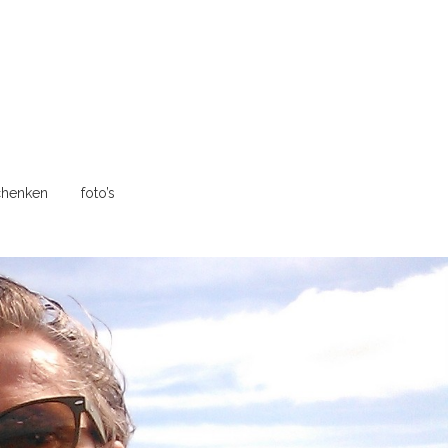
henken
foto’s