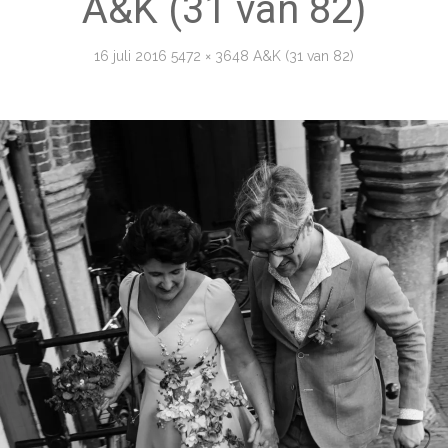
A&K (31 van 82)
16 juli 2016
5472 × 3648
A&K (31 van 82)