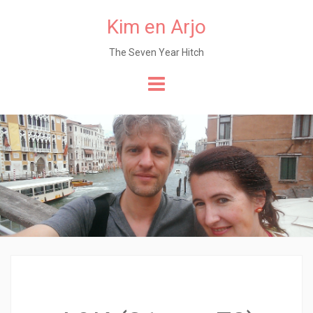
Kim en Arjo
The Seven Year Hitch
Naar
de
content