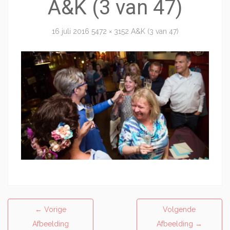
A&K (3 van 47)
16 juli 2016
5472 × 3152
A&K (3 van 47)
←
Vorige
Volgende
Afbeelding
Afbeelding
→