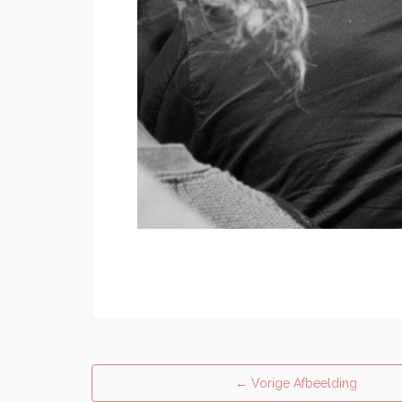
←
Vorige Afbeelding