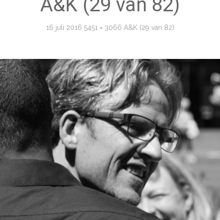
A&K (29 van 82)
16 juli 2016
5451 × 3066
A&K (29 van 82)