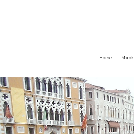
Naar
Home
Marok
de
content