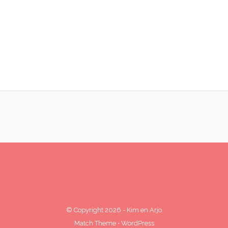
© Copyright 2026
-
Kim en Arjo
Match Theme
⋅
WordPress