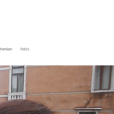
henken
foto’s