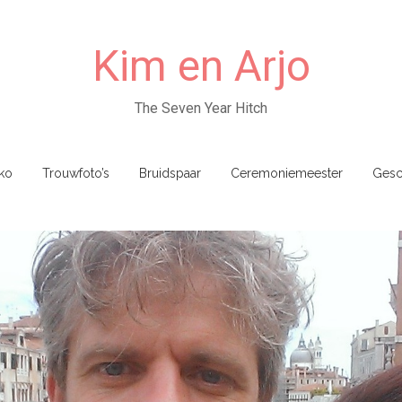
Kim en Arjo
The Seven Year Hitch
ko
Trouwfoto’s
Bruidspaar
Ceremoniemeester
Gesc