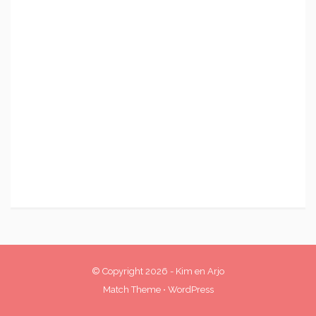
© Copyright 2026
-
Kim en Arjo
Match Theme
⋅
WordPress