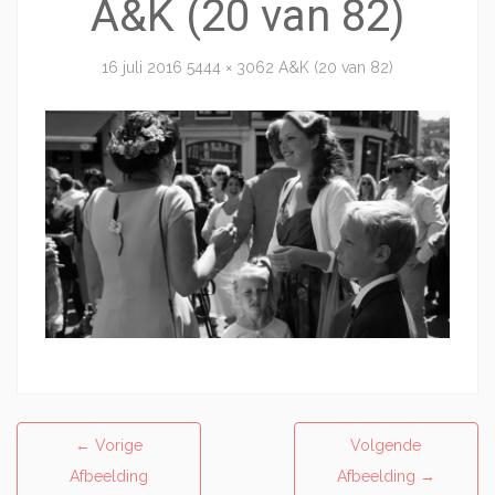
A&K (20 van 82)
16 juli 2016
5444 × 3062
A&K (20 van 82)
←
Vorige
Volgende
Afbeelding
Afbeelding
→