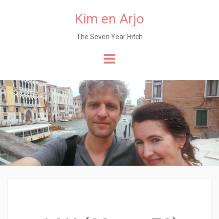
Kim en Arjo
The Seven Year Hitch
Naar
de
content