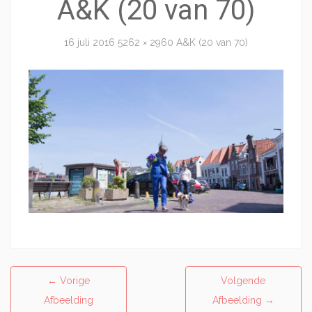
A&K (20 van 70)
16 juli 2016
5262 × 2960
A&K (20 van 70)
←
Vorige
Volgende
Afbeelding
Afbeelding
→