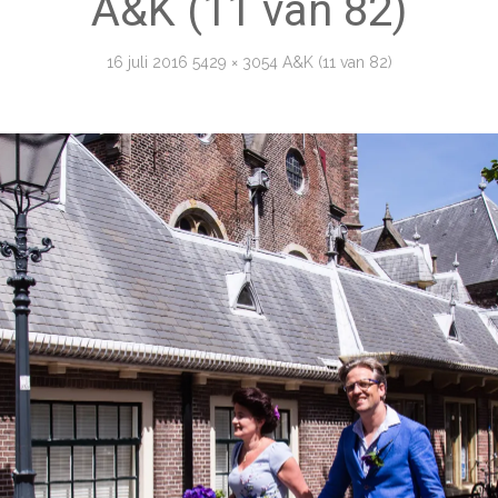
A&K (11 van 82)
16 juli 2016
5429 × 3054
A&K (11 van 82)