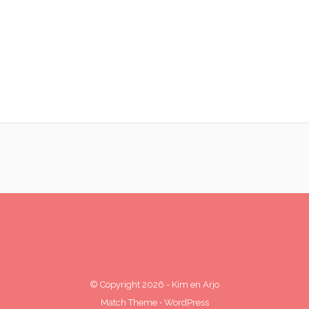
© Copyright 2026
-
Kim en Arjo
Match Theme
⋅
WordPress