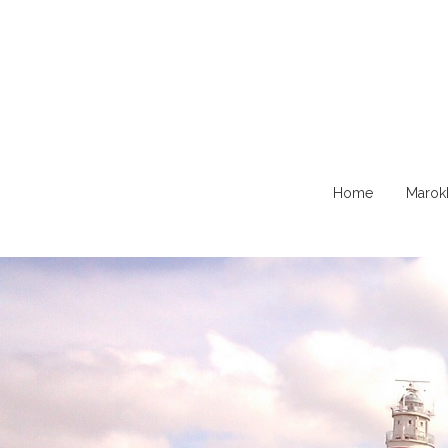
Naar
Home
Marok
de
content