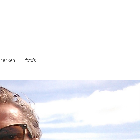
henken
foto’s