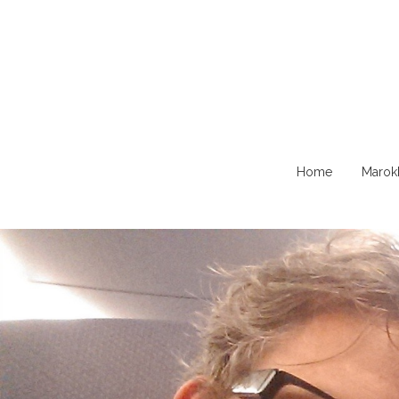
Naar
Home
Marok
de
content