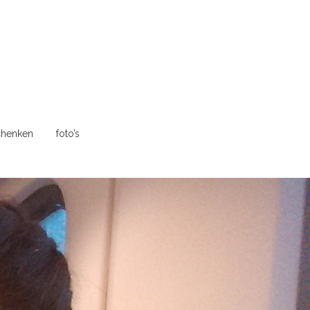
henken
foto’s