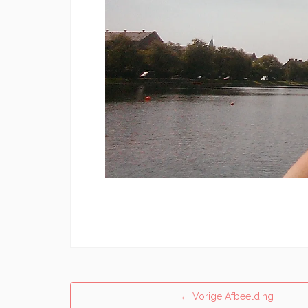
←
Vorige Afbeelding