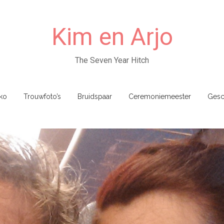
Kim en Arjo
The Seven Year Hitch
ko
Trouwfoto’s
Bruidspaar
Ceremoniemeester
Gesc