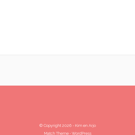
© Copyright 2026
-
Kim en Arjo
Match Theme
⋅
WordPress